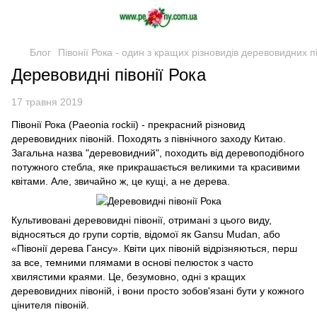
Блог
Півонії Рока - один з кращих різновидів деревовидних п
Деревовидні півонії Рока
17 травня 2019
Півонії Рока (Paeonia rockii) - прекрасний різновид
деревовидних півоній. Походять з північного заходу Китаю.
Загальна назва "деревовидний", походить від деревоподібного
потужного стебла, яке прикрашається великими та красивими
квітами. Але, звичайно ж, це кущі, а не дерева.
Культивовані деревовидні півонії, отримані з цього виду,
відносяться до групи сортів, відомої як Gansu Mudan, або
«Півонії дерева Гансу». Квіти цих півоній відрізняються, перш
за все, темними плямами в основі пелюсток з часто
хвилястими краями. Це, безумовно, одні з кращих
деревовидних півоній, і вони просто зобов'язані бути у кожного
цінителя півоній.