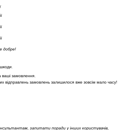
ї
е добре!
 шкоди.
на ваші замовлення.
яних відправлень замовлень залишилося вже зовсім мало часу!
онсультантам, запитати поради у інших користувачів,