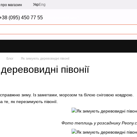
Укр
Eng
и про магазин
+38 (095) 450 77 55
Передзвонити вам?
Блог
Як зимують деревовидні півонії
деревовидні півонії
о справжню зиму. Із заметами, морозом та білою сніговою ковдрою.
 те, як перезимують півонії.
Фото теплиць у розсаднику Peony.