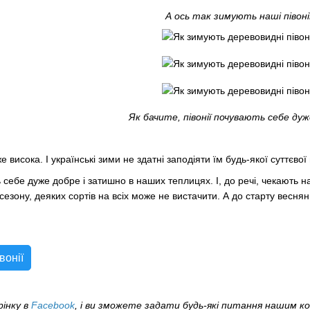
А ось так зимують наші півоні
Як бачите, півонії почувають себе дуж
е висока. І українські зими не здатні заподіяти їм будь-якої суттєвої
ь себе дуже добре і затишно в наших теплицях. І, до речі, чекають 
 сезону, деяких сортів на всіх може не вистачити. А до старту весн
вонії
рінку в
Facebook
, і ви зможете задати будь-які питання нашим к