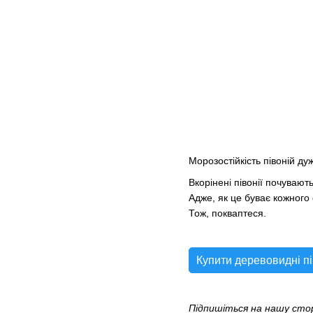
Морозостійкість півоній дуж
Вкорінені півонії почувают
Адже, як це буває кожного
Тож, покваптеся.
Купити деревовидні пі
Підпишіться на нашу сто