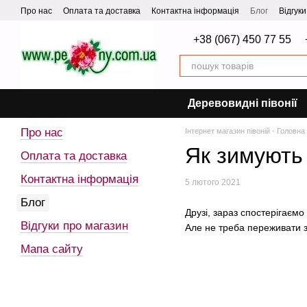
Перейти до основного контенту
Про нас
Оплата та доставка
Контактна інформація
Блог
Відгук
+38 (067) 450 77 55
Деревовидні півонії
Про нас
Інтернет магазин півоній - Головна
Як зимують 
Оплата та доставка
Контактна інформація
5 лютого 2021
Блог
Друзі, зараз спостерігаєм
Відгуки про магазин
Але не треба переживати за
Мапа сайту