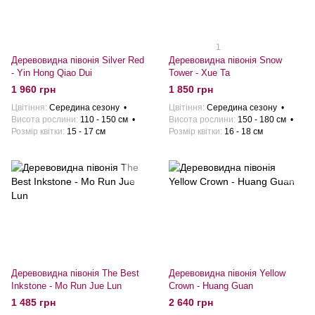
1
Деревовидна півонія Silver Red
Деревовидна півонія Snow
- Yin Hong Qiao Dui
Tower - Xue Ta
1 960 грн
1 850 грн
Цвітіння
Середина сезону
Цвітіння
Середина сезону
Висота рослини
110 - 150 см
Висота рослини
150 - 180 см
Розмiр квiтки
15 - 17 см
Розмiр квiтки
16 - 18 см
Деревовидна півонія The Best
Деревовидна півонія Yellow
Inkstone - Mo Run Jue Lun
Crown - Huang Guan
1 485 грн
2 640 грн