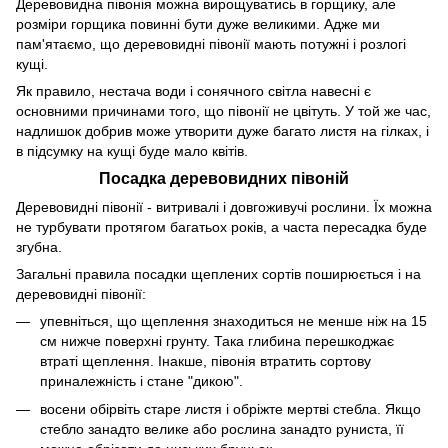
Деревовидна півонія можна вирощуватись в горщику, але
розміри горщика повинні бути дуже великими. Адже ми
пам'ятаємо, що деревовидні півонії мають потужні і розлогі
кущі.
Як правило, нестача води і сонячного світла навесні є
основними причинами того, що півонії не цвітуть. У той же час,
надлишок добрив може утворити дуже багато листя на гілках, і
в підсумку на кущі буде мало квітів.
Посадка деревовидних півоній
Деревовидні півонії - витривалі і довгоживучі рослини. Їх можна
не турбувати протягом багатьох років, а часта пересадка буде
згубна.
Загальні правила посадки щеплених сортів поширюється і на
деревовидні півонії:
упевніться, що щеплення знаходиться не менше ніж на 15
см нижче поверхні грунту. Така глибина перешкоджає
втраті щеплення. Інакше, півонія втратить сортову
приналежність і стане "дикою".
восени обірвіть старе листя і обріжте мертві стебла. Якщо
стебло занадто велике або рослина занадто руниста, її