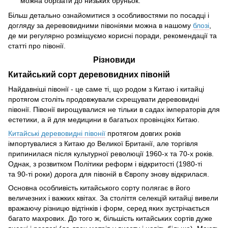
можна обрізати до низьких бруньок.
Більш детально ознайомитися з особливостями по посадці і
догляду за деревовидними півоніями можна в нашому
блозі
,
де ми регулярно розміщуємо корисні поради, рекомендації та
статті про півонії.
Різновиди
Китайський сорт деревовидних півоній
Найдавніші півонії - це саме ті, що родом з Китаю і китайці
протягом століть продовжували схрещувати деревовидні
півонії. Півонії вирощувалися не тільки в садах імператорів для
естетики, а й для медицини в багатьох провінціях Китаю.
Китайські деревовидні півонії
протягом довгих років
імпортувалися з Китаю до Великої Британії, але торгівля
припинилася після культурної революції 1960-х та 70-х років.
Однак, з розвитком Політики реформ і відкритості (1980-ті
та 90-ті роки) дорога для півоній в Європу знову відкрилася.
Основна особливість китайського сорту полягає в його
величезних і важких квітах. За століття селекцій китайці вивели
вражаючу різницю відтінків і форм, серед яких зустрічається
багато махрових. До того ж, більшість китайських сортів дуже