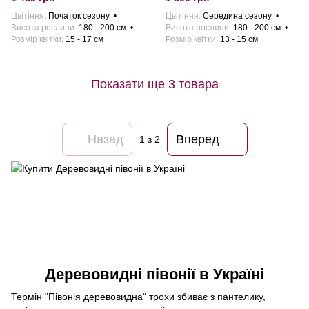
Цвітіння
Початок сезону
Цвітіння
Середина сезону
Висота рослини
180 - 200 см
Висота рослини
180 - 200 см
Розмiр квiтки
15 - 17 см
Розмiр квiтки
13 - 15 см
Показати ще 3 товара
Назад
Вперед
1
з 2
Деревовидні півонії в Україні
Термін "Півонія деревовидна" трохи збиває з пантелику,