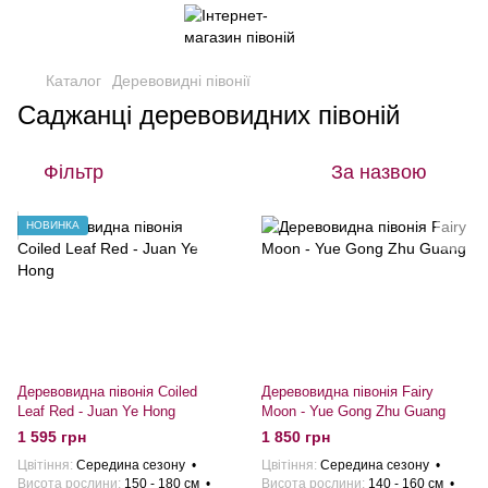
Каталог
Деревовидні півонії
Саджанці деревовидних півоній
Фільтр
За назвою
НОВИНКА
Деревовидна півонія Coiled
Деревовидна півонія Fairy
Leaf Red - Juan Ye Hong
Moon - Yue Gong Zhu Guang
1 595 грн
1 850 грн
Цвітіння
Середина сезону
Цвітіння
Середина сезону
Висота рослини
150 - 180 см
Висота рослини
140 - 160 см