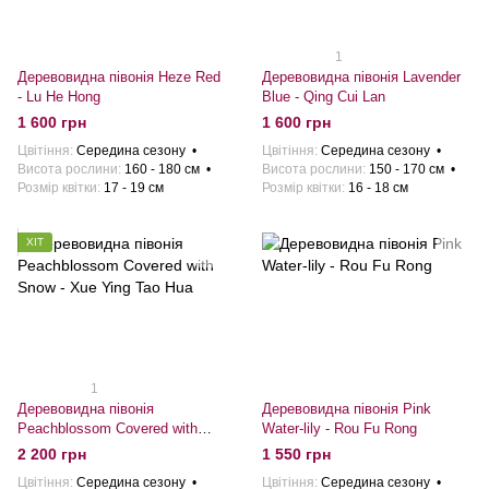
1
Деревовидна півонія Heze Red
Деревовидна півонія Lavender
- Lu He Hong
Blue - Qing Cui Lan
1 600 грн
1 600 грн
Цвітіння
Середина сезону
Цвітіння
Середина сезону
Висота рослини
160 - 180 см
Висота рослини
150 - 170 см
Розмiр квiтки
17 - 19 см
Розмiр квiтки
16 - 18 см
ХІТ
1
Деревовидна півонія
Деревовидна півонія Pink
Peachblossom Covered with
Water-lily - Rou Fu Rong
Snow - Xue Ying Tao Hua
2 200 грн
1 550 грн
Цвітіння
Середина сезону
Цвітіння
Середина сезону