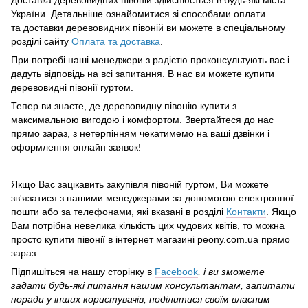
Доставка деревовидних півоній здійснюється в будь-які міста
України. Детальніше ознайомитися зі способами оплати
та доставки деревовидних півоній ви можете в спеціальному
розділі сайту
Оплата та доставка
.
При потребі наші менеджери з радістю проконсультують вас і
дадуть відповідь на всі запитання. В нас ви можете купити
деревовидні півонії гуртом.
Тепер ви знаєте, де деревовидну півонію купити з
максимальною вигодою і комфортом. Звертайтеся до нас
прямо зараз, з нетерпінням чекатимемо на ваші дзвінки і
оформлення онлайн заявок!
Якщо Вас зацікавить закупівля півоній гуртом, Ви можете
зв'язатися з нашими менеджерами за допомогою електронної
пошти або за телефонами, які вказані в розділі
Контакти
. Якщо
Вам потрібна невелика кількість цих чудових квітів, то можна
просто купити півонії в інтернет магазині peony.com.ua прямо
зараз.
Підпишіться на нашу сторінку в
Facebook
, і ви зможете
задати будь-які питання нашим консультантам, запитати
поради у інших користувачів, поділитися своїм власним