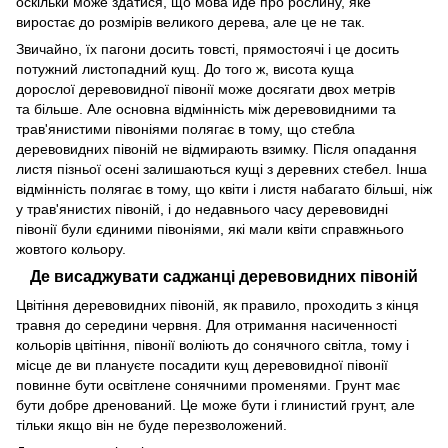
оскільки може здатися, що мова йде про рослину, яке
виростає до розмірів великого дерева, але це не так.
Звичайно, їх пагони досить товсті, прямостоячі і це досить
потужний листопадний кущ. До того ж, висота куща
дорослої деревовидної півонії може досягати двох метрів
та більше. Але основна відмінність між деревовидними та
трав'янистими півоніями полягає в тому, що стебла
деревовидних півоній не відмирають взимку. Після опадання
листя пізньої осені залишаються кущі з деревних стебел. Інша
відмінність полягає в тому, що квіти і листя набагато більші, ніж
у трав'янистих півоній, і до недавнього часу деревовидні
півонії були єдиними півоніями, які мали квіти справжнього
жовтого кольору.
Де висаджувати саджанці деревовидних півоній
Цвітіння деревовидних півоній, як правило, проходить з кінця
травня до середини червня. Для отримання насиченності
кольорів цвітіння, півонії воліють до сонячного світла, тому і
місце де ви плануєте посадити кущ деревовидної півонії
повинне бути освітлене сонячними променями. Грунт має
бути добре дренований. Це може бути і глинистий грунт, але
тільки якщо він не буде перезволожений.