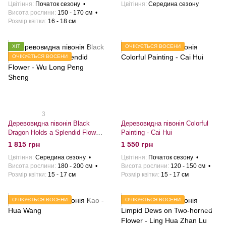
Цвітіння
Початок сезону
Цвітіння
Середина сезону
Висота рослини
150 - 170 см
Розмiр квiтки
16 - 18 см
ХІТ
ОЧІКУЄТЬСЯ ВОСЕНИ
ОЧІКУЄТЬСЯ ВОСЕНИ
3
Деревовидна півонія Black
Деревовидна півонія Colorful
Dragon Holds a Splendid Flower
Painting - Cai Hui
- Wu Long Peng Sheng
1 815 грн
1 550 грн
Цвітіння
Середина сезону
Цвітіння
Початок сезону
Висота рослини
180 - 200 см
Висота рослини
120 - 150 см
Розмiр квiтки
15 - 17 см
Розмiр квiтки
15 - 17 см
ОЧІКУЄТЬСЯ ВОСЕНИ
ОЧІКУЄТЬСЯ ВОСЕНИ