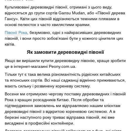
Культивовані деревовидні півонії, отримані з цього виду,
відносяться до групи сортів Gansu Mudan, або «Півонії дерева
Гансу». Квіти цих півоній відрізняються темними плямами в
основі пелюсток з часто хвилястими краями.
Півонії Рока
, безумовно, одні з найкрасивіших деревовидних
півоній, і вони просто зобов'язані бути у кожного цінителя цих
квітів.
Як замовити деревовидні півонії
Якщо ви вирішили купити деревовидну півонію, краще зробити
це в інтернет-магазині Peony.com.ua.
Тільки тут є така велика різноманітність рідкісних китайських
та японських сортів. Всі наші саджанці відмінно приживаються,
мають сильну і розвинену кореневу систему.
Восени ми отримуємо чергову поставку деревовидних і півоній
Рока з кращих розсадників Китаю. Після обробки та
підтвердження замовлень ми відправляємо нашим клієнтам
деревовидні півонії з відкритою кореневою системою. А в
березні наступного року триває відправка півоній, які вже
висаджені в професійні контейнери.