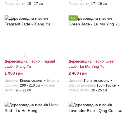
Розмiр квiтки
15 - 17 см
Розмiр квiтки
17 - 19 см
ХІТ
1
3
Деревовидна півонія Fragrant
Деревовидна півонія Green
Jade - Xiang Yu
Jade - Lu Mu Ying Yu
1 980 грн
2 480 грн
Цвітіння
Кiнець сезону
Висота
Цвітіння
Початок сезону
рослини
200 - 210 см
Розмiр
Висота рослини
150 - 180 см
квiтки
20 - 22 см
Розмiр квiтки
20 - 25 см