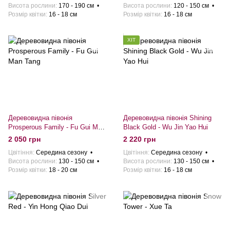
Висота рослини
170 - 190 см
Висота рослини
120 - 150 см
Розмiр квiтки
16 - 18 см
Розмiр квiтки
16 - 18 см
ХІТ
Деревовидна півонія
Деревовидна півонія Shining
Prosperous Family - Fu Gui Man
Black Gold - Wu Jin Yao Hui
Tang
2 050 грн
2 220 грн
Цвітіння
Середина сезону
Цвітіння
Середина сезону
Висота рослини
130 - 150 см
Висота рослини
130 - 150 см
Розмiр квiтки
18 - 20 см
Розмiр квiтки
16 - 18 см