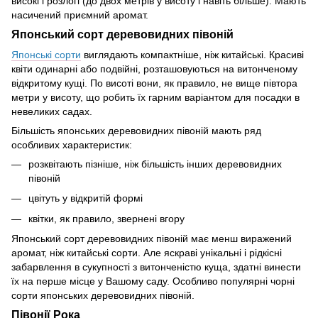
високі і розлогі (до двох метрів у висоту і навіть більше). Мають
насичений приємний аромат.
Японський сорт деревовидних півоній
Японські сорти
виглядають компактніше, ніж китайські. Красиві
квіти одинарні або подвійні, розташовуються на витонченому
відкритому кущі. По висоті вони, як правило, не вище півтора
метри у висоту, що робить їх гарним варіантом для посадки в
невеликих садах.
Більшість японських деревовидних півоній мають ряд
особливих характеристик:
розквітають пізніше, ніж більшість інших деревовидних
півоній
цвітуть у відкритій формі
квітки, як правило, звернені вгору
Японський сорт деревовидних півоній має менш виражений
аромат, ніж китайські сорти. Але яскраві унікальні і рідкісні
забарвлення в сукупності з витонченістю куща, здатні винести
їх на перше місце у Вашому саду. Особливо популярні чорні
сорти японських деревовидних півоній.
Півонії Рока