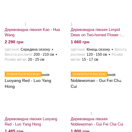
1
1
Деревовидна півонія Kao - Hua
Деревовидна півонія Limpid
Wang
Dews on Two-horned Flower -
Ling Hua Zhan Lu
2 290 грн
1 660 грн
Цвітіння
Середина сезону
Цвітіння
Кiнець сезону
Висота
Висота рослини
200 - 210 cм
рослини
120 - 150 см
Розмiр
Розмiр квiтки
20 - 25 см
квiтки
15 - 17 см
ОЧІКУЄТЬСЯ ВОСЕНИ
ОЧІКУЄТЬСЯ ВОСЕНИ
1
Деревовидна півонія Luoyang
Деревовидна півонія
Red - Luo Yang Hong
Noblewoman - Gui Fei Cha Cui
1 485 грн
1 800 грн