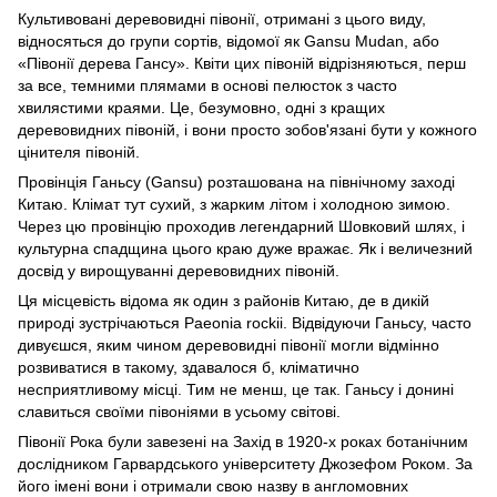
Культивовані деревовидні півонії, отримані з цього виду,
відносяться до групи сортів, відомої як Gansu Mudan, або
«Півонії дерева Гансу». Квіти цих півоній відрізняються, перш
за все, темними плямами в основі пелюсток з часто
хвилястими краями. Це, безумовно, одні з кращих
деревовидних півоній, і вони просто зобов'язані бути у кожного
цінителя півоній.
Провінція Ганьсу (Gansu) розташована на північному заході
Китаю. Клімат тут сухий, з жарким літом і холодною зимою.
Через цю провінцію проходив легендарний Шовковий шлях, і
культурна спадщина цього краю дуже вражає. Як і величезний
досвід у вирощуванні деревовидних півоній.
Ця місцевість відома як один з районів Китаю, де в дикій
природі зустрічаються Paeonia rockii. Відвідуючи Ганьсу, часто
дивуєшся, яким чином деревовидні півонії могли відмінно
розвиватися в такому, здавалося б, кліматично
несприятливому місці. Тим не менш, це так. Ганьсу і донині
славиться своїми півоніями в усьому світові.
Півонії Рока були завезені на Захід в 1920-х роках ботанічним
дослідником Гарвардського університету Джозефом Роком. За
його імені вони і отримали свою назву в англомовних