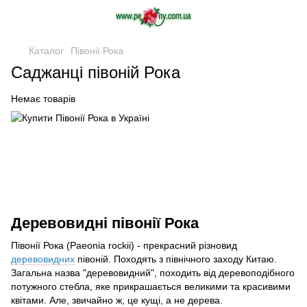
Каталог
Півонії Рока
Саджанці півоній Рока
Немає товарів
Деревовидні півонії Рока
Півонії Рока (Paeonia rockii) - прекрасний різновид
деревовидних
півоній. Походять з північного заходу Китаю.
Загальна назва "деревовидний", походить від деревоподібного
потужного стебла, яке прикрашається великими та красивими
квітами. Але, звичайно ж, це кущі, а не дерева.