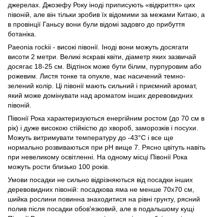
джерелах. Джозефу Року іноді приписують «відкриття» цих
півоній, але він тільки зробив їх відомими за межами Китаю, а
в провінції Ганьсу вони були відомі задовго до прибуття
ботаніка.
Paeonia rockii - високі півонії. Іноді вони можуть досягати
висоти 2 метри. Великі яскраві квіти, діаметр яких зазвичай
досягає 18-25 см. Відтінок може бути білим, пурпуровим або
рожевим. Листя тонке та опукле, має насичений темно-
зелений колір. Ці півонії мають сильний і приємний аромат,
який може домінувати над ароматом інших деревовидних
півоній.
Півонії Рока характеризуються енергійним ростом (до 70 см в
рік) і дуже високою стійкістю до хвороб, заморозків і посухи.
Можуть витримувати температуру до -43°C і все ще
нормально розвиваються при рН вище 7. Рясно цвітуть навіть
при невеликому освітленні. На одному місці Півонії Рока
можуть рости близько 100 років.
Умови посадки не сильно відрізняються від посадки інших
деревовидних півоній: посадкова яма не менше 70х70 см,
шийка рослини повинна знаходитися на рівні грунту, рясний
полив після посадки обов'язковий, але в подальшому кущі