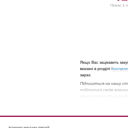
Немає в н
Якщо Вас зацікавить зак
вказані в розділі
Контакти
зараз.
Підпишіться на нашу ст
поділитися своїм власним
можна залишити в розді
Інтернет-магазин півоній