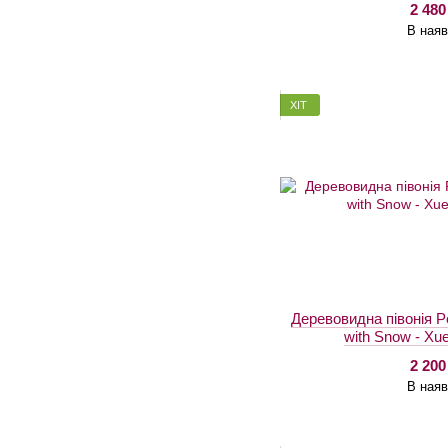
2 480
В наяв
ХІТ
Деревовидна півонія 
with Snow - Xu
2 200
В наяв