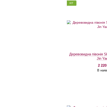
ХІТ
Деревовидна півонія Sh
Jin Ya
2 220
В наяв