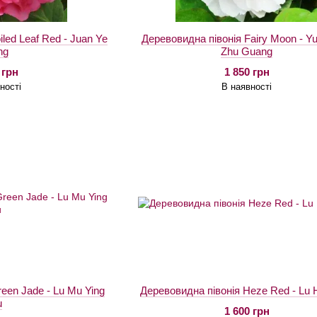
led Leaf Red - Juan Ye
Деревовидна півонія Fairy Moon - Y
ng
Zhu Guang
 грн
1 850 грн
ності
В наявності
een Jade - Lu Mu Ying
Деревовидна півонія Heze Red - Lu
u
1 600 грн