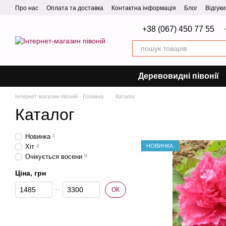
Перейти до основного контенту
Про нас
Оплата та доставка
Контактна інформація
Блог
Відгук
+38 (067) 450 77 55
Деревовидні півонії
Інтернет магазин півоній - Головна
Каталог
Каталог
Новинка
1
НОВИНКА
Хіт
4
Очікується восени
9
Ціна, грн
Від Ціна, грн
До Ціна, грн
ОК