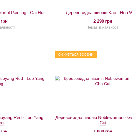
rful Painting - Cai Hui
Деревовидна півонія Kao - Hua 
 грн
2 290 грн
аявності
Немає в наявності
ОЧІКУЄТЬСЯ ВОСЕНИ
uoyang Red - Luo Yang
Деревовидна півонія Noblewoman - Gu
ng
Cui
 грн
1 800 грн