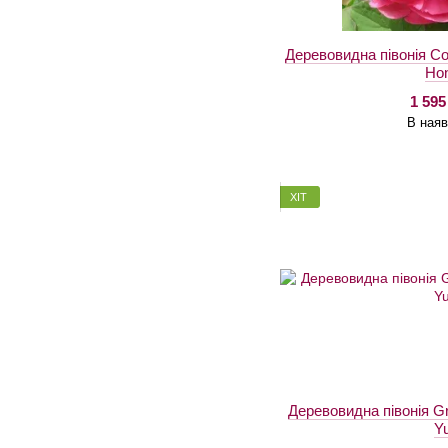
Деревовидна півонія Coi
Ho
1 595
В наяв
ХІТ
Деревовидна півонія Gr
Y