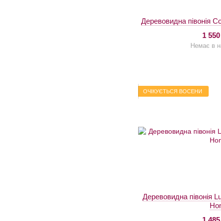
Деревовидна півонія Colo
1 550
Немає в н
ОЧІКУЄТЬСЯ ВОСЕНИ
Деревовидна півонія L
Ho
1 485