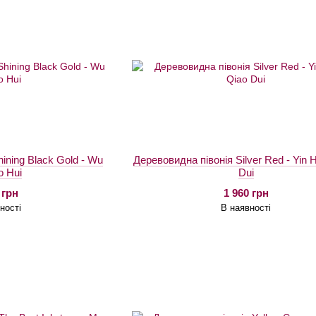
ining Black Gold - Wu
Деревовидна півонія Silver Red - Yin 
o Hui
Dui
 грн
1 960 грн
ності
В наявності