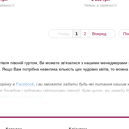
аявності
Немає в наявності
Назад
1
2
Вперед
По
упівля півоній гуртом, Ви можете зв'язатися з нашими менеджерами
. Якщо Вам потрібна невелика кількість цих чудових квітів, то можна
орінку в
Facebook
, і ви зможете задати будь-які питання нашим
 досвідом і чудовими світлинами півоній. Крім цього, ми завжди б
лі
Відгуки про магазин
.