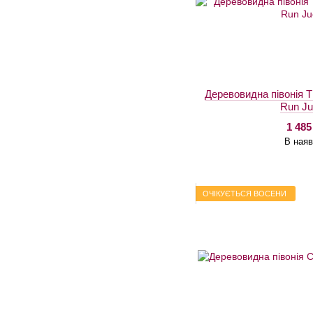
Деревовидна півонія T
Run Ju
1 485
В наяв
ОЧІКУЄТЬСЯ ВОСЕНИ