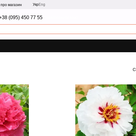
Укр
Eng
и про магазин
+38 (095) 450 77 55
Передзвонити вам?
С