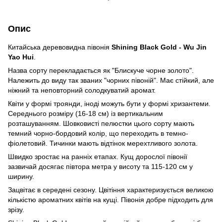
Опис
Китайська деревовидна півонія
Shining Black Gold - Wu Jin
Yao Hui
.
Назва сорту перекладається як "Блискуче чорне золото".
Належить до виду так званих "чорних півоній". Має стійкий, але
ніжний та неповторний солодкуватий аромат.
Квіти у формі троянди, іноді можуть бути у формі хризантеми.
Середнього розміру (16-18 см) із вертикальним
розташуванням. Шовковисті пелюстки цього сорту мають
темний чорно-бордовий колір, що переходить в темно-
фіолетовий. Тичинки мають відтінок мерехтливого золота.
Швидко зростає на ранніх етапах. Кущ дорослої півонії
зазвичай досягає півтора метра у висоту та 115-120 см у
ширину.
Зацвітає в середені сезону. Цвітіння характеризується великою
кількістю ароматних квітів на кущі. Півонія добре підходить для
зрізу.