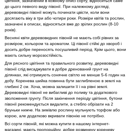
цвітіння, зазначений в кожному описі сорту, відноситься саме
до цього певного виду півонії. При належному догляді,
деревовидні півонії можуть починати цвісти, коли вони
досягають віку в три або чотири роки. Розміри квітів та рослин,
зазначені в описах, відносяться вже до зрілих рослин (8-10
років).
Весняні квіти деревовидних півоній не мають собі рівних за
розміром, кольором та ароматом. Ці півонії стійкі до хвороб і
досить добре переносять посушливий період. Крім цього, вони
мають сильну морозостійкість.
Для рясного цвітіння та правильного розвитку, деревовидні
півонії слід висаджувати в добре дренований грунт на
ділянках, які отримують сонячне світло не менше 5-6 годин на
добу. Коренева шийка повинна бути заглибленою в землі на
глибині 2 см. Хоча, можна залишити її і на рівні землі.
Деревовидні півонії не вибагливі до поливу та додаткового
зволоження грунту. Після закінчення періоду цвітіння, бутони
півонії рекомендується видалити, а стебло обрізати на 2
бруньки нижче. На зимівлю рослину мульчують торфом або
корою, але додатково вкривати півонію не потрібно.
Всі сорти півоній, які можна купити в нашому інтернет-
магазині, мають пропорційну, добре розвинену кореневу