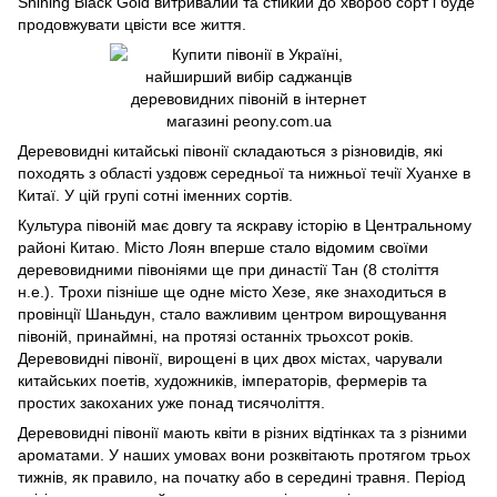
Shining Black Gold витривалий та стійкий до хвороб сорт і буде
продовжувати цвісти все життя.
Деревовидні китайські півонії складаються з різновидів, які
походять з області уздовж середньої та нижньої течії Хуанхе в
Китаї. У цій групі сотні іменних сортів.
Культура півоній має довгу та яскраву історію в Центральному
районі Китаю. Місто Лоян вперше стало відомим своїми
деревовидними півоніями ще при династії Тан (8 століття
н.е.). Трохи пізніше ще одне місто Хезе, яке знаходиться в
провінції Шаньдун, стало важливим центром вирощування
півоній, принаймні, на протязі останніх трьохсот років.
Деревовидні півонії, вирощені в цих двох містах, чарували
китайських поетів, художників, імператорів, фермерів та
простих закоханих уже понад тисячоліття.
Деревовидні півонії мають квіти в різних відтінках та з різними
ароматами. У наших умовах вони розквітають протягом трьох
тижнів, як правило, на початку або в середині травня. Період