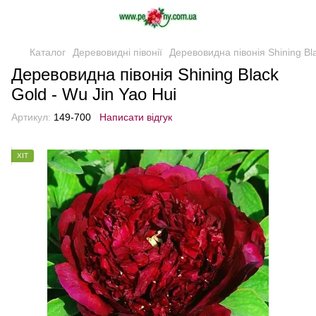
Каталог
Деревовидні півонії
Деревовидна півонія Shining Bla
Деревовидна півонія Shining Black
Gold - Wu Jin Yao Hui
Артикул:
149-700
Написати відгук
ХІТ