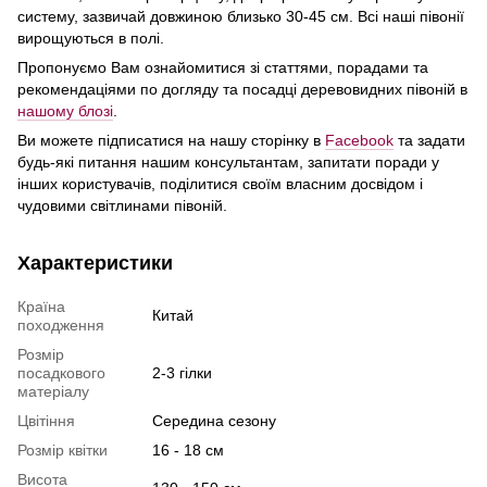
систему, зазвичай довжиною близько 30-45 см. Всі наші півонії
вирощуються в полi.
Пропонуємо Вам ознайомитися зі статтями, порадами та
рекомендаціями по догляду та посадці деревовидних півоній в
нашому блозі
.
Ви можете підписатися на нашу сторінку в
Facebook
та задати
будь-які питання нашим консультантам, запитати поради у
інших користувачів, поділитися своїм власним досвідом і
чудовими свiтлинами півоній.
Характеристики
Країна
Китай
походження
Розмір
посадкового
2-3 гiлки
матеріалу
Цвiтiння
Середина сезону
Розмiр квiтки
16 - 18 см
Висота