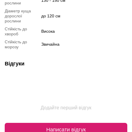
130 - 150 см
рослини
Дiаметр куща
дорослої
до 120 см
рослини
Стiйкiсть до
Висока
хвороб
Стiйкiсть до
Звичайна
морозу
Відгуки
Додайте перший відгук
Написати відгук