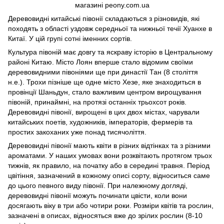
Деревовидні китайські півонії складаються з різновидів, які
походять з області уздовж середньої та нижньої течії Хуанхе в
Китаї. У цій групі сотні іменних сортів.
Культура півоній має довгу та яскраву історію в Центральному
районі Китаю. Місто Лоян вперше стало відомим своїми
деревовидними півоніями ще при династії Тан (8 століття
н.е.). Трохи пізніше ще одне місто Хезе, яке знаходиться в
провінції Шаньдун, стало важливим центром вирощування
півоній, принаймні, на протязі останніх трьохсот років.
Деревовидні півонії, вирощені в цих двох містах, чарували
китайських поетів, художників, імператорів, фермерів та
простих закоханих уже понад тисячоліття.
Деревовидні півонії мають квіти в різних відтінках та з різними
ароматами. У наших умовах вони розквітають протягом трьох
тижнів, як правило, на початку або в середині травня. Період
цвітіння, зазначений в кожному описі сорту, відноситься саме
до цього певного виду півонії. При належному догляді,
деревовидні півонії можуть починати цвісти, коли вони
досягають віку в три або чотири роки. Розміри квітів та рослин,
зазначені в описах, відносяться вже до зрілих рослин (8-10