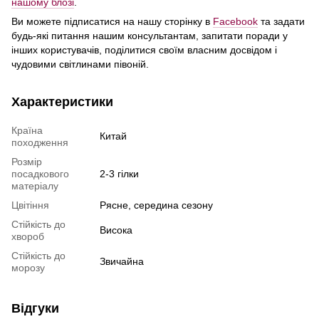
нашому блозі
.
Ви можете підписатися на нашу сторінку в
Facebook
та задати
будь-які питання нашим консультантам, запитати поради у
інших користувачів, поділитися своїм власним досвідом і
чудовими свiтлинами півоній.
Характеристики
Країна
Китай
походження
Розмір
посадкового
2-3 гiлки
матеріалу
Цвiтiння
Рясне, середина сезону
Стiйкiсть до
Висока
хвороб
Стiйкiсть до
Звичайна
морозу
Відгуки