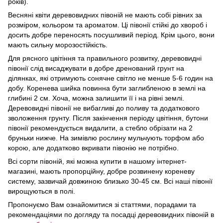
років).
Весняні квіти деревовидних півоній не мають собі рівних за
розміром, кольором та ароматом. Ці півонії стійкі до хвороб і
досить добре переносять посушливий період. Крім цього, вони
мають сильну морозостійкість.
Для рясного цвітіння та правильного розвитку, деревовидні
півонії слід висаджувати в добре дренований грунт на
ділянках, які отримують сонячне світло не менше 5-6 годин на
добу. Коренева шийка повинна бути заглибленою в землі на
глибині 2 см. Хоча, можна залишити її і на рівні землі.
Деревовидні півонії не вибагливі до поливу та додаткового
зволоження грунту. Після закінчення періоду цвітіння, бутони
півонії рекомендується видалити, а стебло обрізати на 2
бруньки нижче. На зимівлю рослину мульчують торфом або
корою, але додатково вкривати півонію не потрібно.
Всі сорти півоній, які можна купити в нашому інтернет-
магазині, мають пропорційну, добре розвинену кореневу
систему, зазвичай довжиною близько 30-45 см. Всі наші півонії
вирощуються в полi.
Пропонуємо Вам ознайомитися зі статтями, порадами та
рекомендаціями по догляду та посадці деревовидних півоній в