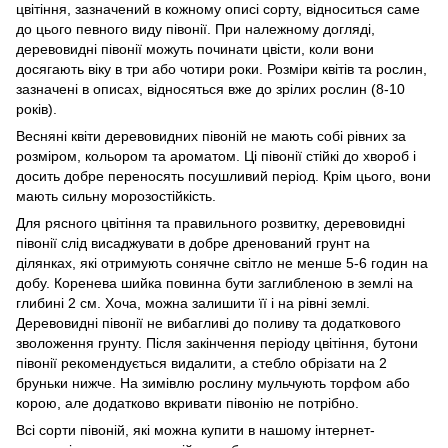
цвітіння, зазначений в кожному описі сорту, відноситься саме
до цього певного виду півонії. При належному догляді,
деревовидні півонії можуть починати цвісти, коли вони
досягають віку в три або чотири роки. Розміри квітів та рослин,
зазначені в описах, відносяться вже до зрілих рослин (8-10
років).
Весняні квіти деревовидних півоній не мають собі рівних за
розміром, кольором та ароматом. Ці півонії стійкі до хвороб і
досить добре переносять посушливий період. Крім цього, вони
мають сильну морозостійкість.
Для рясного цвітіння та правильного розвитку, деревовидні
півонії слід висаджувати в добре дренований грунт на
ділянках, які отримують сонячне світло не менше 5-6 годин на
добу. Коренева шийка повинна бути заглибленою в землі на
глибині 2 см. Хоча, можна залишити її і на рівні землі.
Деревовидні півонії не вибагливі до поливу та додаткового
зволоження грунту. Після закінчення періоду цвітіння, бутони
півонії рекомендується видалити, а стебло обрізати на 2
бруньки нижче. На зимівлю рослину мульчують торфом або
корою, але додатково вкривати півонію не потрібно.
Всі сорти півоній, які можна купити в нашому інтернет-