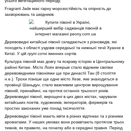
усього вегетаційного періоду.
Fragrant Jade має гарну морозостійкість та опiрнiсть до
захворювань та шкідників.
Деревовидні китайські півонії складаються з різновидів, які
походять з області уздовж середньої та нижньої течії Хуанхе в
Китаї. У цій групі сотні іменних сортів.
Культура півоній має довгу та яскраву історію в Центральному
районі Китаю. Місто Лоян вперше стало відомим своїми
деревовидними півоніями ще при династії Тан (8 століття
н.е.). Трохи пізніше ще одне місто Хезе, яке знаходиться в
провінції Шаньдун, стало важливим центром вирощування
півоній, принаймні, на протязі останніх трьохсот років.
Деревовидні півонії, вирощені в цих двох містах, чарували
китайських поетів, художників, імператорів, фермерів та
простих закоханих уже понад тисячоліття.
Деревовидні півонії мають квіти в різних відтінках та з різними
ароматами. У наших умовах вони розквітають протягом трьох
тижнів, як правило, на початку або в середині травня. Період