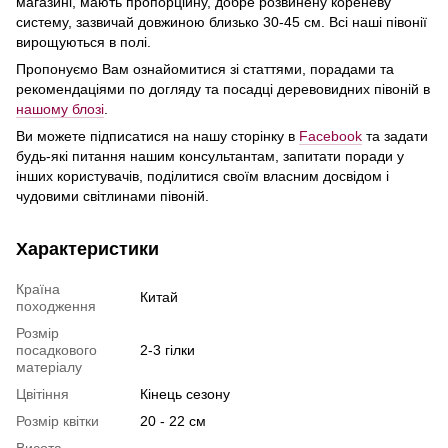
магазині, мають пропорційну, добре розвинену кореневу
систему, зазвичай довжиною близько 30-45 см. Всі наші півонії
вирощуються в полi.
Пропонуємо Вам ознайомитися зі статтями, порадами та
рекомендаціями по догляду та посадці деревовидних півоній в
нашому блозі
.
Ви можете підписатися на нашу сторінку в
Facebook
та задати
будь-які питання нашим консультантам, запитати поради у
інших користувачів, поділитися своїм власним досвідом і
чудовими свiтлинами півоній.
Характеристики
Країна
Китай
походження
Розмір
посадкового
2-3 гiлки
матеріалу
Цвiтiння
Кінець сезону
Розмiр квiтки
20 - 22 см
Висота