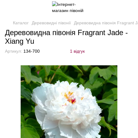
Каталог
Деревовидні півонії
Деревовидна півонія Fragrant J
Деревовидна півонія Fragrant Jade -
Xiang Yu
Артикул:
134-700
1 відгук