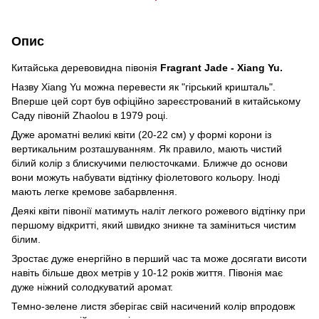
Опис
Китайська деревовидна півонiя
Fragrant Jade - Xiang Yu.
Назву Xiang Yu можна перевести як "гірський кришталь".
Вперше цей сорт був офіційно зареєстрований в китайському
Саду півоній Zhaolou в 1979 році.
Дуже ароматні великі квіти (20-22 см) у формі корони iз
вертикальним розташуванням. Як правило, мають чистий
білий колір з блискучими пелюсточками. Ближче до основи
вони можуть набувати відтінку фіолетового кольору. Іноді
мають легке кремове забарвлення.
Деякі квіти півонії матимуть наліт легкого рожевого відтінку при
першому відкритті, який швидко зникне та заміниться чистим
білим.
Зростає дуже енергійно в перший час та може досягати висоти
навіть більше двох метрів у 10-12 років життя. Півонія має
дуже ніжний солодкуватий аромат.
Темно-зелене листя зберігає свій насичений колір впродовж